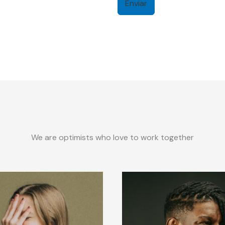
Enviar
d
o
s
+
1
We are optimists who love to work together