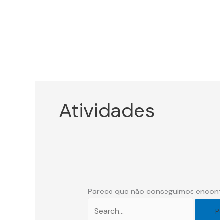
Ir
para
o
conteúdo
Atividades
Parece que não conseguimos encontr
Pesquisar
por: